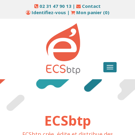
02 31 47 90 13 |
Contact
Identifiez-vous
|
Mon panier (
0
)
Toggle
navigation
ECSbtp
ECSbtp crée, édite et distribue des