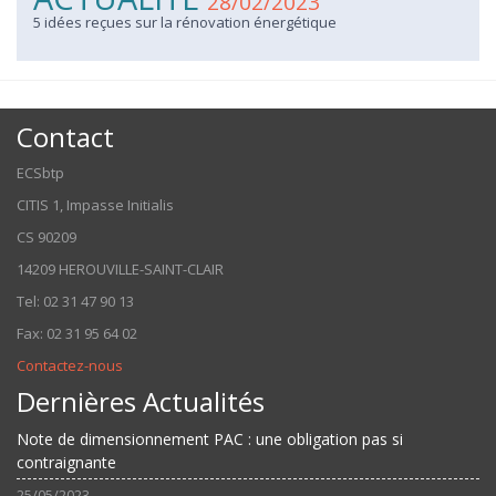
28/02/2023
5 idées reçues sur la rénovation énergétique
Contact
ECSbtp
CITIS 1, Impasse Initialis
CS 90209
14209 HEROUVILLE-SAINT-CLAIR
Tel: 02 31 47 90 13
Fax: 02 31 95 64 02
Contactez-nous
Dernières Actualités
Note de dimensionnement PAC : une obligation pas si
contraignante
25/05/2023